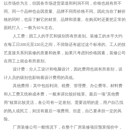
以市场价为主，但因各市场进货渠道和利润不同，价格也就有所不
同。同一个品种也会因质量、品牌不同而价格不同。因此当你了解价
格的同时，也应了解它的材质、品牌和质量。在购买时还要把正常的
损耗打入，一般为
％左右。
10
人工费：因工人的手艺和级别而有所差别。装修工的水平大约
在每工日
元至
元之间，不排除还有超过这个标准的。工人的技
200
220
艺直接关系到装修的质量和效果，如果只考虑到价格因素，装修公司
在用工上就会有所差别。
设计费：分人工设计和电脑设计，因此费用也就有所差别，设
计人员的级别也影响着设计费用的高低。
其他费用：其中包括利润、税费、管理费、办公费等。材料费
和人工费又统称成本费，一般来讲比较好核算。最后一项
其他费
“
用
核算比较灵活，各公司有一定差别。需要说明的是，用户自己找
”
的熟人或民工，则没有最后一项费用。但是，自己要承担一定的风
险。
厂房装修公司一般情况下，在整个厂房装修项目预算报价中，